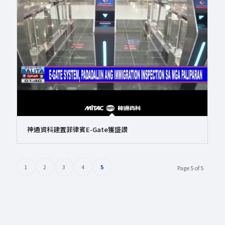
神通資科建置菲律賓E-Gate獲盛讚
1
2
3
4
5
Page 5 of 5