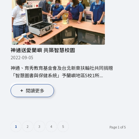
神通送愛蘭嶼 共築智慧校園
2022-09-05
神通、育秀教育基金會及台北新東扶輪社共同捐贈
「智慧圖書與保健系統」予蘭嶼地區5校1所....
閱讀更多
1
2
3
4
5
Page 1 of 5