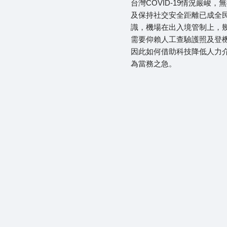
台灣COVID-19情況嚴峻，
及保持社交安全距離已成全
識，機場在出入境管制上，
需要仰賴人工查驗護照及登
因此如何借助科技降低人力
為當務之急。