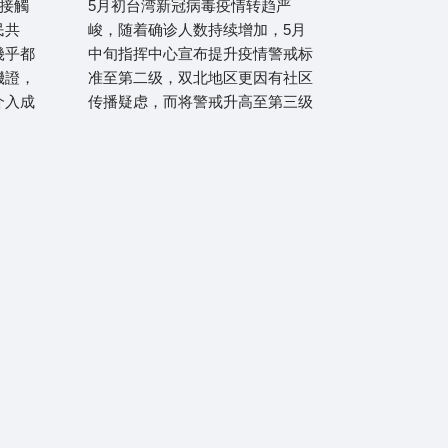
無接觸
5月初台湾新冠病毒疫情转趋严
民共
峻，随着确诊人数持续增加，5月
幾乎都
中旬指挥中心宣布提升疫情警戒标
機證，
准至第二级，双北地区更因有社区
介入成
传播疑虑，而将警戒升高至第三级