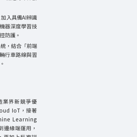
加入具備AI辨識
機器深度學習技
控防護。
系統，結合「前端
輛行車路線與習
。
造業界新競爭優
ud IoT，接著
e Learning
部署到邊緣端運用，
集，再加上反複訓