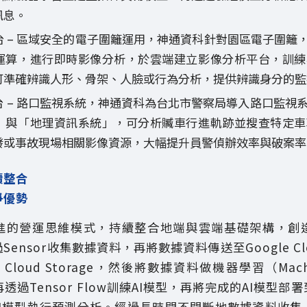
訊息。
 – 區域安全的電子圍籬運用，神通資科針對園區電子圍籬，
運算，進行即時影像分析，於雲端建立影像分析平台，訓練
可準確辨識人形、骨架、人臉或行為分析，提供辨識身分的監
台 – 路口監視系統，神通資科為台北市警察局導入路口監視
」與「地理資訊系統」，可分析贓車行進軌跡並搜查特定車
發或事故現場相關影像資源，大幅提升員警偵辦效率與破案率
續整合
爭優勢
進的營運思維模式，持續整合地端與雲端基礎架構，創
ensor收集數據資料，再將數據資料傳送至Google Clo
 Cloud Storage，然後將數據資料做機器學習（Machin
，再透過Tensor Flow訓練AI模型，再將完成的AI模型
U及AI模型執行預測分析。經過長時間不間斷地數據資料收