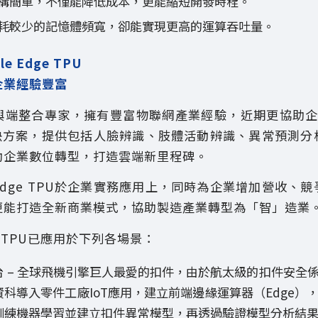
構簡單，不僅能降低成本，更能縮短開發時程。
耗較少的記憶體頻寬，卻能實現更高的運算吞吐量。
e Edge TPU
企業經驗豐富
端整合專家，擁有豐富物聯網產業經驗，近期更協助企業
U解決方案，提供包括人臉辨識、肢體活動辨識、異常預測
助企業數位轉型，打造雲端新里程碑。
dge TPU於企業實務應用上，同時為企業增加營收、
更能打造全新商業模式，協助製造產業轉型為「智」造業
e TPU已應用於下列各場景：
台 – 全球飛機引擎巨人最愛的扣件，由於航太級的扣件安全
科導入零件工廠IoT應用，建立前端邊緣運算器（Edge）
訓練機器學習並建立扣件異常模型，再透過驗證模型分析結