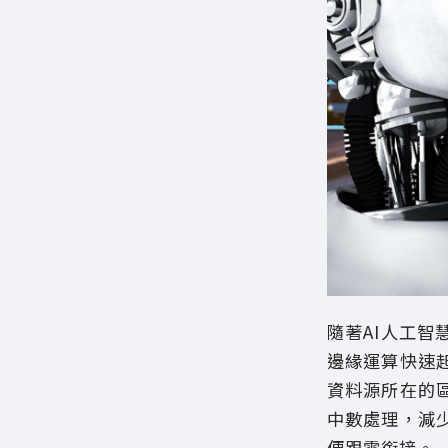
隨著AI人工
邊緣運算快速
資料源所在的
中數處理，減
便跟雲銜接。