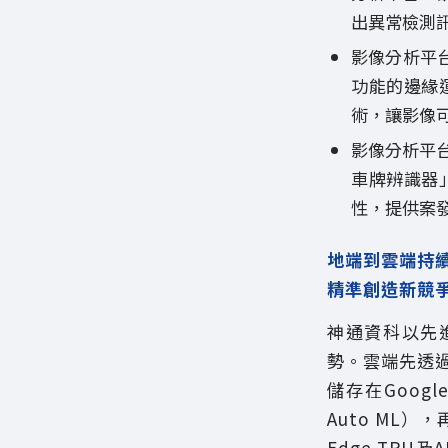
出異常檢測
影像分析平台
功能的邊緣
術，讓影像
影像分析平
車牌辨識器
性，提供案
地端到雲端持
精準創造新競
神通資科以先
勢。雲端先透過S
儲存在Google
Auto ML）
Edge TP