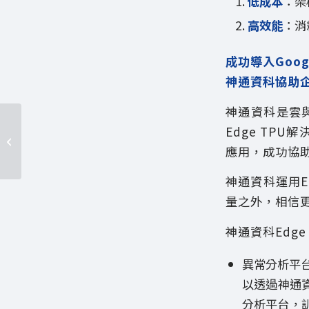
低成本
：架
高效能
：消
成功導入Googl
神通資科協助
神通資科是雲與
Edge TP
神通與捷克Monet+簽署
MOU跨國佈局智慧城市
應用，成功協
神通資科運用E
量之外，相信
神通資科Edg
異常分析平
以透過神通資
分析平台，