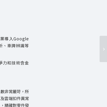
導入Google
分析、車牌辨識等
競爭力和技術含金
。
係數非常嚴苛，所
，及雲端扣件異常
果，精確對零件發