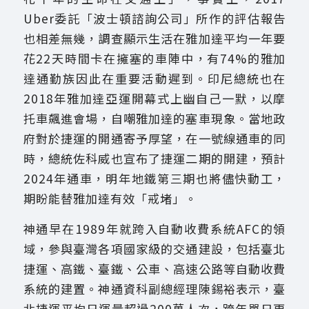
Uber委託「波士頓諮詢公司」所作的評估報告
也相差無幾，調查顯示生活在雅加達平均一年要
花22天時間卡在擁塞的車陣中，有74%的雅加
達通勤族因此在重要活動遲到。印尼總統也在
2018年雅加達亞運開幕式上幽自己一默，以摩
托車飆進會場，自嘲雅加達的塞車現象。當地政
府對於捷運的開通寄予厚望，在一號線通車的同
時，總統佐科威也宣布了捷運二期的開建，預計
2024年通車，明年地鐵第三期也將儘快動工，
期盼能替雅加達有效「戒堵」。
神通早在1989年就跨入自動收費系統AFC的領
域，參與臺灣各項國家級的交通建設，包括臺北
捷運、高鐵、臺鐵、公車、高速公路等自動收費
系統的建置。神通資科副總經理陳錫裕表示，臺
北捷運平均日運量超過200萬人次，跨年單日更