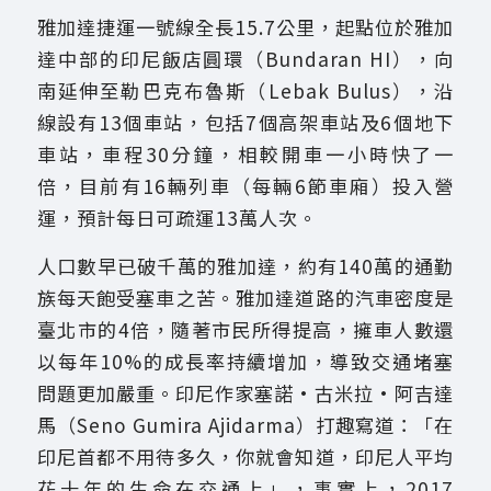
雅加達捷運一號線全長15.7公里，起點位於雅加
達中部的印尼飯店圓環（Bundaran HI），向
南延伸至勒巴克布魯斯（Lebak Bulus），沿
線設有13個車站，包括7個高架車站及6個地下
車站，車程30分鐘，相較開車一小時快了一
倍，目前有16輛列車（每輛6節車廂）投入營
運，預計每日可疏運13萬人次。
人口數早已破千萬的雅加達，約有140萬的通勤
族每天飽受塞車之苦。雅加達道路的汽車密度是
臺北市的4倍，隨著市民所得提高，擁車人數還
以每年10%的成長率持續增加，導致交通堵塞
問題更加嚴重。印尼作家塞諾·古米拉·阿吉達
馬（Seno Gumira Ajidarma）打趣寫道：「在
印尼首都不用待多久，你就會知道，印尼人平均
花十年的生命在交通上」，事實上，2017