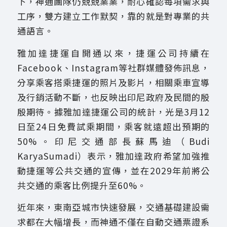
下，神通團隊仍兢兢業業，耐心確認每項需求與
工序，雙方建立工作默契，靠的就是對專業的共
通語言。
雅加達捷運自開通以來，捷運公司持續在
Facebook、Instagram等社群媒體發佈訊息，
分享乘客搭乘捷運的照片及影片，相關乘車宣導
及行銷活動不斷，也反映出印尼政府及民間的殷
殷期待。據雅加達捷運公司的統計，光是3月12
日至24日免費試乘期間，乘客就遠超出預期的
50%。印尼交通部長蘇馬迪（Budi
KaryaSumadi）表示，雅加達政府希望加強推
動捷運等公共交通的宣傳，並在2029年前將公
共交通的乘客比例提升至60%。
近年來，東南亞城市快速發展，交通基礎建設需
求都在大幅增長，而神通不僅在自動交通票證系