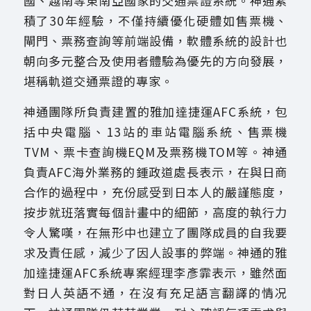
國、越南等東南亞國家的交通票證系統。神通累
積了30年經驗，不僅持續優化硬體如售票機、
閘門、票務查詢等前端設備，軟體系統的設計也
朝向多元整合及使用者體驗為優先的方向發展，
堪稱軌道交通票證的專家。
神通團隊所負責建置的雅加達捷運AFC系統，包
括中央電腦、13站的車站電腦系統、售票機
TVM、票卡查詢機EQM及票務機TOM等。神通
負責AFC海外業務的鍾政道處長表示，在與日商
合作的過程中，充份感受到日本人的嚴謹態度，
按步就班落實每個計畫中的細節，高度的執行力
令人驚嘆，在無形中也建立了團隊成員的自我要
求及責任感，減少了因人設事的弊端。神通的雅
加達捷運AFC系統專案經理李彥霏表示，雖然面
對日人英語不通，在沒有充足語言翻譯的情况