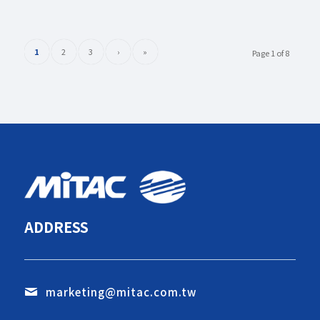
1
2
3
›
»
Page 1 of 8
ADDRESS
marketing@mitac.com.tw