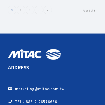
1
2
3
›
»
Page 1 of 8
ADDRESS
marketing@mitac.com.tw
TEL：886-2-26576666