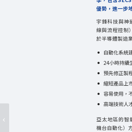
優勢，進一步
宇鋒科技與神通資科
線與流程控制）/
於半導體製造
自動化系統
24小時持
預先修正製
縮短產品上
容易使用，
高端技術人
神通資科與輔大圖資系
亞太地區的智能工
簽署 MOU
機台自動化）