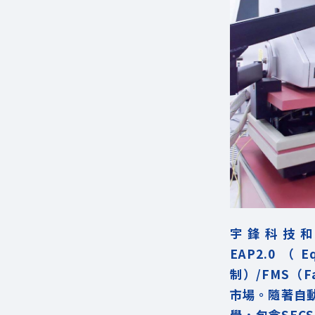
宇鋒科技
EAP2.0（
制）/FMS（F
市場。隨著自
學，包含SEC