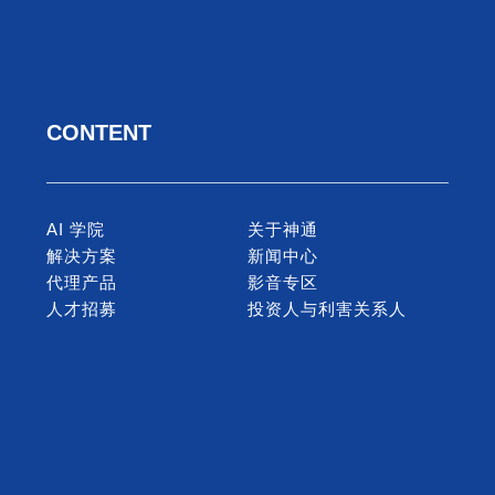
【彭子豪】2018智慧城市展于上月底落幕
坛场次到展出规模均高于以往，成功让全球
取代性。
CONTENT
阅读更多
AI 学院
关于神通
长者照护需求日益提升 神通提供智慧
解决方案
新闻中心
2018年3月28日
代理产品
影音专区
若是老人家每日皆须往返日照中心与家中，
人才招募
投资人与利害关系人
都得事先致电预约，一旦电话中又得等上好
阅读更多
产官携手 共创智慧城市新商机