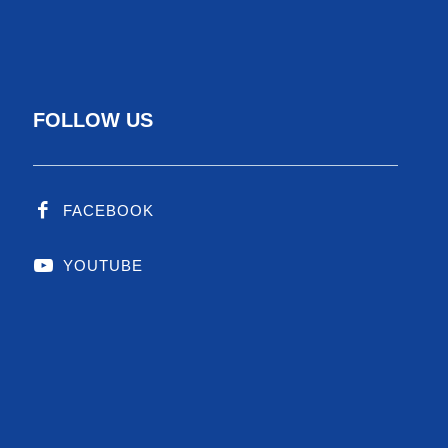
，不论是国际城市首长访台，还是国内外买家、论
物联网生态圈正视台湾在智慧城市领域中的不可
FOLLOW US
FACEBOOK
日照一站式方案
YOUTUBE
大多都须仰赖复康巴士接送，需要搭乘复康巴士
一阵子