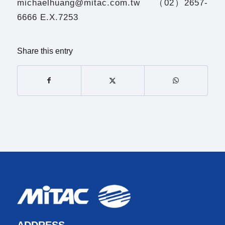
michaelhuang@mitac.com.tw （02）2657-
6666 E.X.7253
Share this entry
ADDRESS