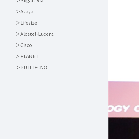
SugarCRM
Avaya
Lifesize
Alcatel-Lucent
Cisco
PLANET
PULITECNO