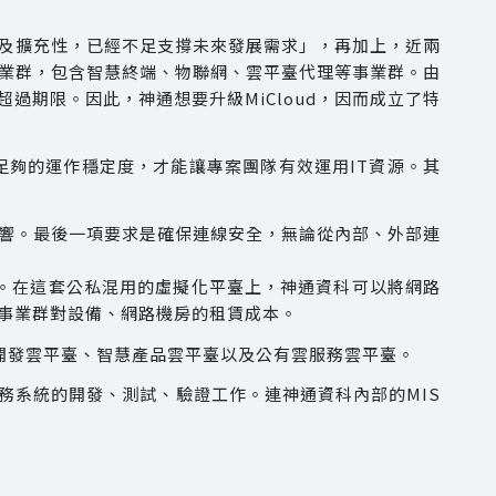
，以及擴充性，已經不足支撐未來發展需求」，再加上，近兩
業群，包含智慧終端、物聯網、雲平臺代理等事業群。由
過期限。因此，神通想要升級MiCloud，因而成立了特
足夠的運作穩定度，才能讓專案團隊有效運用IT資源。其
響。最後一項要求是確保連線安全，無論從內部、外部連
目標。在這套公私混用的虛擬化平臺上，神通資科可以將網路
事業群對設備、網路機房的租賃成本。
、智慧開發雲平臺、智慧產品雲平臺以及公有雲服務雲平臺。
務系統的開發、測試、驗證工作。連神通資科內部的MIS