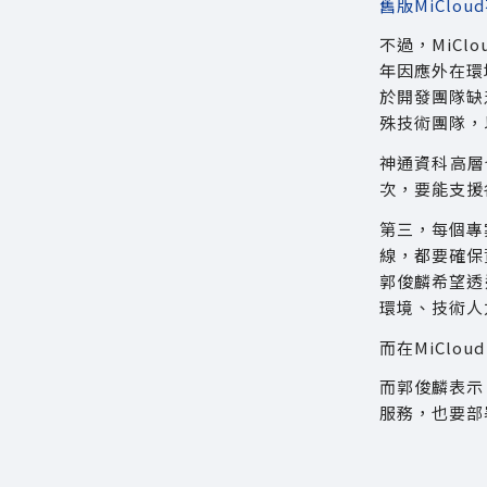
舊版MiClo
不過，MiC
年因應外在環
於開發團隊缺
殊技術團隊，以
神通資科高層
次，要能支援
第三，每個專
線，都要確保
郭俊麟希望透
環境、技術人
而在MiCl
而郭俊麟表示
服務，也要部署在