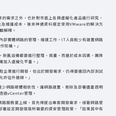
事業群的需求之外，也針對市面上各類虛擬化產品進行研究，
整合性及維護成本，後來神通資科選定使用VMware的解決方
俊麟解釋。
內部實體網路的管理、維運工作，IT人員較少有建置網路
運作架構。」
解釋，新舊設備都要進行整理、規畫，而基於成本因素，團隊
備加入虛擬化平臺。」
駐企業進行開發，但出於開發需求，仍得要連回內部測試
允許往外連線。」
減少網路硬體相依性，讓網路建置、刪除及部署儘量透明
vCenter管理。
網路服務要上線，首先得提出專案開發需求，接著網路管
部署設定開發環境所需要的資安管理政策，「如果其中有