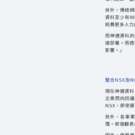
另外，傳統網
資科至少有9
耗費更多人力
而神通資科的解法
速部署。而透
影響。」
整合NSX及Wi
現在神通資科
乏東西向防護
NSX，即使
另外，各事業
理。郭俊麟表示
因此，使用者不