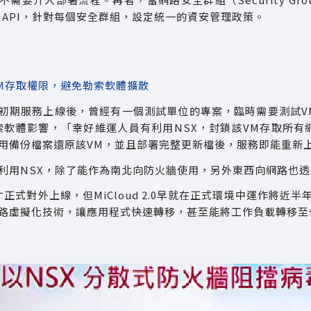
X API，針對每個安全群組，設定統一的資安管理政策。
VM存取權限，避免勒索軟體擴散
初期服務上線後，曾經有一個測試單位的專案，臨時需要測試V
索軟體影響，「幸好維運人員有利用NSX，封鎖該VM存取所
用備份檔案還原該VM，並且部署完整更新檔後，服務即能重新
利用NSX，除了能作為南北向防火牆使用，另外東西向網路也透
才正式對外上線，但MiCloud 2.0早就在正式環境中運作將
路虛擬化技術，讓應用程式快速轉移，甚至能將工作負載轉移至