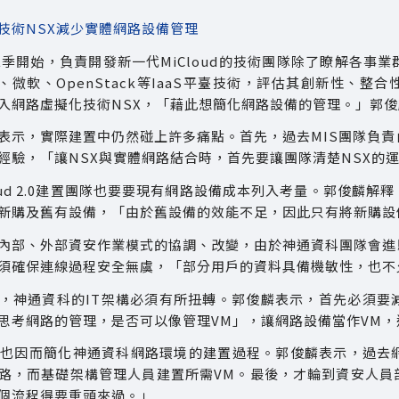
技術NSX減少實體網路設備管理
第二季開始，負責開發新一代MiCloud的技術團隊除了瞭解各
e、微軟、OpenStack等IaaS平臺技術，評估其創新性、
入網路虛擬化技術NSX，「藉此想簡化網路設備的管理。」郭
表示，實際建置中仍然碰上許多痛點。首先，過去MIS團隊負責
經驗，「讓NSX與實體網路結合時，首先要讓團隊清楚NSX的
loud 2.0建置團隊也要要現有網路設備成本列入考量。郭俊麟
新購及舊有設備，「由於舊設備的效能不足，因此只有將新購設
內部、外部資安作業模式的協調、改變，由於神通資科團隊會進
須確保連線過程安全無虞，「部分用戶的資料具備機敏性，也不
，神通資科的IT架構必須有所扭轉。郭俊麟表示，首先必須要
思考網路的管理，是否可以像管理VM」，讓網路設備當作VM，透過
，也因而簡化神通資科網路環境的建置過程。郭俊麟表示，過去
路，而基礎架構管理人員建置所需VM。最後，才輪到資安人員
個流程得要重頭來過。」