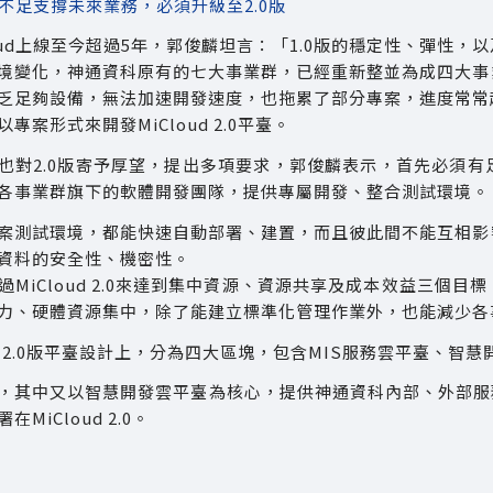
ud不足支撐未來業務，必須升級至2.0版
loud上線至今超過5年，郭俊麟坦言：「1.0版的穩定性、彈性
境變化，神通資科原有的七大事業群，已經重新整並為成四大事
乏足夠設備，無法加速開發速度，也拖累了部分專案，進度常常超
專案形式來開發MiCloud 2.0平臺。
也對2.0版寄予厚望，提出多項要求，郭俊麟表示，首先必須有
各事業群旗下的軟體開發團隊，提供專屬開發、整合測試環境。
案測試環境，都能快速自動部署、建置，而且彼此間不能互相影
資料的安全性、機密性。
過MiCloud 2.0來達到集中資源、資源共享及成本效益三個
力、硬體資源集中，除了能建立標準化管理作業外，也能減少各
oud 2.0版平臺設計上，分為四大區塊，包含MIS服務雲平臺
，其中又以智慧開發雲平臺為核心，提供神通資科內部、外部服
MiCloud 2.0。