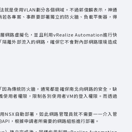
法就是使用VLAN劃分各個網域。不過郭俊麟表示，神通
倘若各專案、事群要部署獨立的防火牆、負載平衡器，得
層網路虛擬化，並且利用vRealize Automation進行快
「隔離外部流入的網路，確保它不會對內部網路環境造成
牆。「因為傳統防火牆，通常都是確保南北向網路的安全，缺
，定義使用者權限，限制各別使用者VM的登入權限。而透過
用NSX自動部署，如此網路管理員就不需要一一介入管
NSX的API，根據申請者所需要的網路組態進行部署。
建立完成後，同樣也能利用vRealize Automation