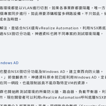
路環境都是以VLAN進行切割，如果各事業群都要隔離，唯一方
0個專案同步進行，如此得要添購相當多網路設備。不只如此，
成本及時間。
，是結合NSX還有vRealize Automation，利用NSX將底
過NSX微切分功能，神通資科也將不同專案的測試環境隔離，
ndows AD
也整合NSX微切分功能及Windows AD，建立東西向防火
。」郭俊麟表示，神通資科原本就已經利用Windows AD
算在同一網段，也能限制該員不能存取特定VM的資源。
群也開始將測試環境的所需防火牆、路由器、負載平衡器，利
，現在開發者可以利用vRealize Automation呼叫底層
需要介入部署流程。再者，當網路安全群組（Security Group）