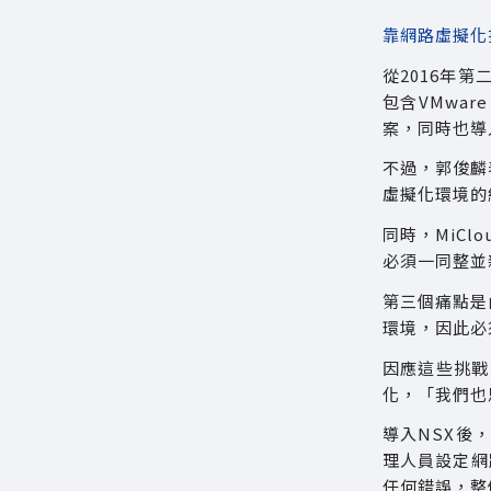
靠網路虛擬化
從2016年
包含VMwar
案，同時也導
不過，郭俊麟
虛擬化環境的
同時，MiC
必須一同整並
第三個痛點是
環境，因此必
因應這些挑戰
化，「我們也
導入NSX後
理人員設定網
任何錯誤，整